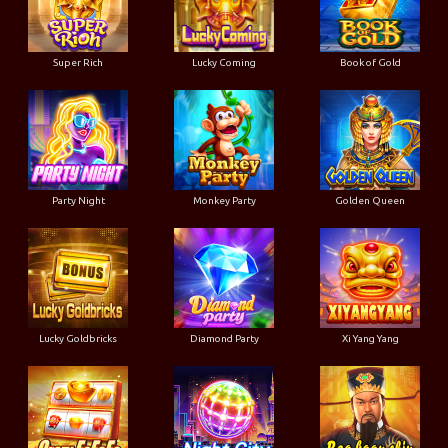
Super Rich
Lucky Coming
Book of Gold
Party Night
Monkey Party
Golden Queen
Lucky Goldbricks
Diamond Party
Xi Yang Yang