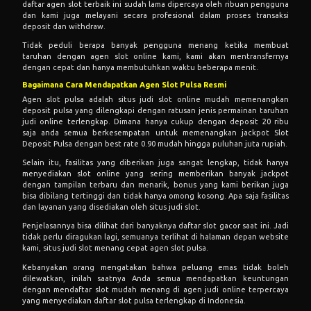
daftar agen slot terbaik ini sudah lama dipercaya oleh ribuan pengguna
dan kami juga melayani secara profesional dalam proses transaksi
deposit dan withdraw.
Tidak peduli berapa banyak pengguna menang ketika membuat
taruhan dengan agen slot online kami, kami akan mentransfernya
dengan cepat dan hanya membutuhkan waktu beberapa menit.
Bagaimana Cara Mendapatkan Agen Slot Pulsa Resmi
Agen slot pulsa adalah situs judi slot online mudah memenangkan
deposit pulsa yang dilengkapi dengan ratusan jenis permainan taruhan
judi online terlengkap. Dimana hanya cukup dengan deposit 20 ribu
saja anda semua berkesempatan untuk memenangkan jackpot Slot
Deposit Pulsa dengan best rate 0.90 mudah hingga puluhan juta rupiah.
Selain itu, fasilitas yang diberikan juga sangat lengkap, tidak hanya
menyediakan slot online yang sering memberikan banyak jackpot
dengan tampilan terbaru dan menarik, bonus yang kami berikan juga
bisa dibilang tertinggi dan tidak hanya omong kosong. Apa saja fasilitas
dan layanan yang disediakan oleh situs judi slot.
Penjelasannya bisa dilihat dari banyaknya daftar slot gacor saat ini. Jadi
tidak perlu diragukan lagi, semuanya terlihat di halaman depan website
kami, situs judi slot menang cepat agen slot pulsa.
Kebanyakan orang mengatakan bahwa peluang emas tidak boleh
dilewatkan, inilah saatnya Anda semua mendapatkan keuntungan
dengan mendaftar slot mudah menang di agen judi online terpercaya
yang menyediakan daftar slot pulsa terlengkap di Indonesia.