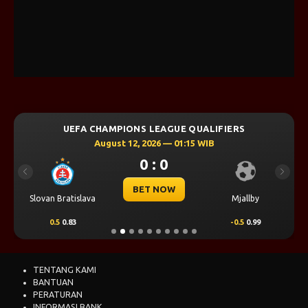
UEFA CHAMPIONS LEAGUE QUALIFIERS
August 12, 2026 — 01:15 WIB
0 : 0
Previous
Next
BET NOW
Slovan Bratislava
Mjallby
0.5
0.83
-0.5
0.99
TENTANG KAMI
BANTUAN
PERATURAN
INFORMASI BANK