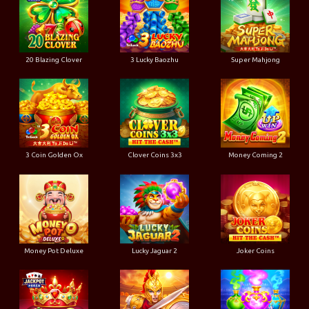
20 Blazing Clover
3 Lucky Baozhu
Super Mahjong
3 Coin Golden Ox
Clover Coins 3x3
Money Coming 2
Money Pot Deluxe
Lucky Jaguar 2
Joker Coins