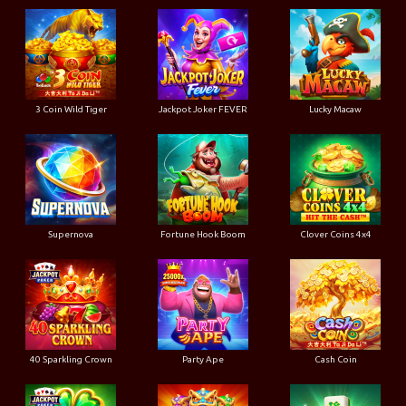
3 Coin Wild Tiger
Jackpot Joker FEVER
Lucky Macaw
Supernova
Fortune Hook Boom
Clover Coins 4x4
40 Sparkling Crown
Party Ape
Cash Coin