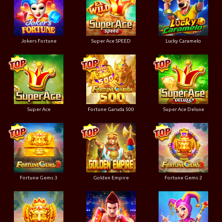
Jokers Fortune
Super Ace SPEED
Lucky Caramelo
Super Ace
Fortune Garuda 500
Super Ace Deluxe
Fortune Gems 3
Golden Empire
Fortune Gems 2