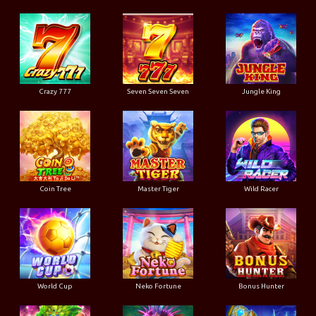
Crazy 777
Seven Seven Seven
Jungle King
Coin Tree
Master Tiger
Wild Racer
World Cup
Neko Fortune
Bonus Hunter