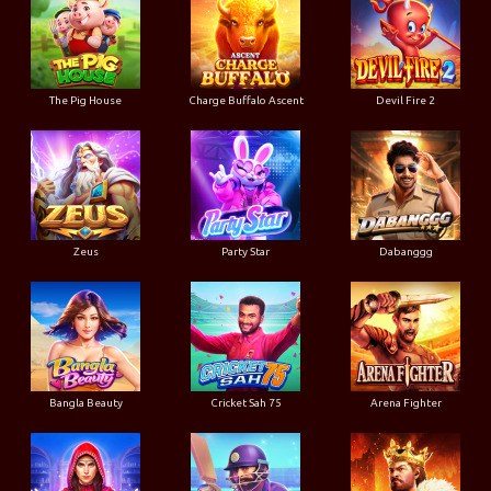
The Pig House
Charge Buffalo Ascent
Devil Fire 2
Zeus
Party Star
Dabanggg
Bangla Beauty
Cricket Sah 75
Arena Fighter