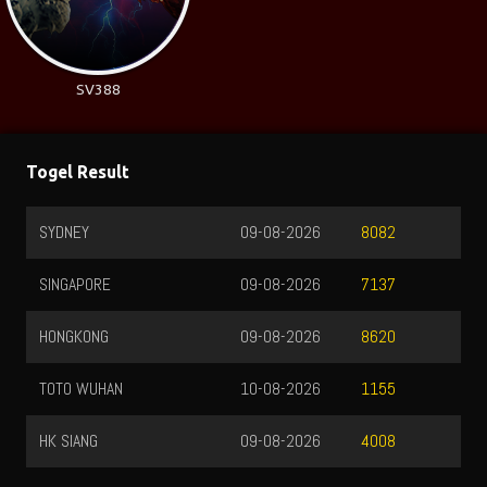
SV388
Togel Result
SYDNEY
09-08-2026
8082
SINGAPORE
09-08-2026
7137
HONGKONG
09-08-2026
8620
TOTO WUHAN
10-08-2026
1155
HK SIANG
09-08-2026
4008