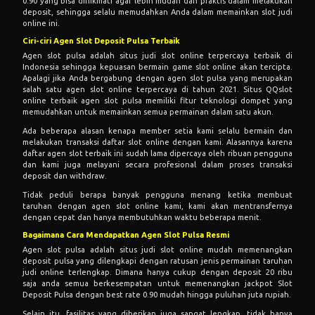
0.90 yang bisa dinikmati agar lebih mudah dan praktis dalam melakukan
deposit, sehingga selalu memudahkan Anda dalam memainkan slot judi
online ini.
Ciri-ciri Agen Slot Deposit Pulsa Terbaik
Agen slot pulsa adalah situs judi slot online terpercaya terbaik di
Indonesia sehingga kepuasan bermain game slot online akan tercipta.
Apalagi jika Anda bergabung dengan agen slot pulsa yang merupakan
salah satu agen slot online terpercaya di tahun 2021. Situs QQslot
online terbaik agen slot pulsa memiliki fitur teknologi dompet yang
memudahkan untuk memainkan semua permainan dalam satu akun.
Ada beberapa alasan kenapa member setia kami selalu bermain dan
melakukan transaksi daftar slot online dengan kami. Alasannya karena
daftar agen slot terbaik ini sudah lama dipercaya oleh ribuan pengguna
dan kami juga melayani secara profesional dalam proses transaksi
deposit dan withdraw.
Tidak peduli berapa banyak pengguna menang ketika membuat
taruhan dengan agen slot online kami, kami akan mentransfernya
dengan cepat dan hanya membutuhkan waktu beberapa menit.
Bagaimana Cara Mendapatkan Agen Slot Pulsa Resmi
Agen slot pulsa adalah situs judi slot online mudah memenangkan
deposit pulsa yang dilengkapi dengan ratusan jenis permainan taruhan
judi online terlengkap. Dimana hanya cukup dengan deposit 20 ribu
saja anda semua berkesempatan untuk memenangkan jackpot Slot
Deposit Pulsa dengan best rate 0.90 mudah hingga puluhan juta rupiah.
Selain itu, fasilitas yang diberikan juga sangat lengkap, tidak hanya