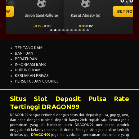
Previous
Next
BET NOW
Kairat Almaty (n)
Levski Sofia
0.00
0.82
0.00
-0.94
TENTANG KAMI
BANTUAN
PERATURAN
INFORMASI BANK
HUBUNGI KAMI
KEBIJAKAN PRIVASI
PERSETUJUAN COOKIES
Situs Slot Deposit Pulsa Rate
Tertinggi DRAGON99
DRAGON99 sangat terkenal dengan situs slot deposit pulsa, gopay, ovo,
dan dana dengan minimal deposit hanya 20rb rupiah saja. Semua jenis
permainan yang di hadirkan oleh DRAGON99 merupakan produk
unggulan di kelasnya bahkan di dunia. Sebagai situs judi online terbaik
di kelasnya,
DRAGON99
juga menyediakan permainan slot online yang