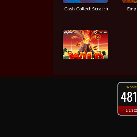
Cash Collect Scratch
Empi
Wild Lava Scratch
SYDNE
48
6/8/20