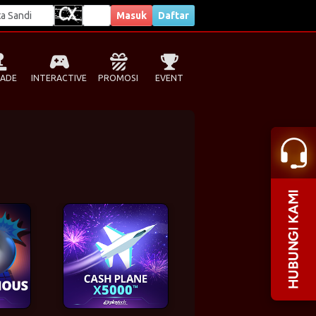
Masuk
Daftar
ADE
INTERACTIVE
PROMOSI
EVENT