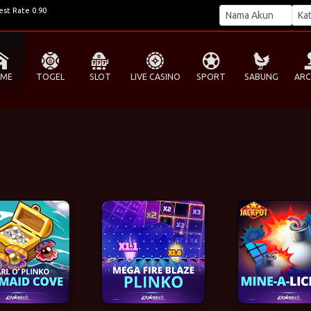
st Rate 0.90
ME
TOGEL
SLOT
LIVE CASINO
SPORT
SABUNG
ARC