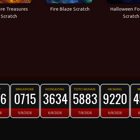
re Treasures
Fire Blaze Scratch
Halloween Fo
Scratch
Scratch
Y
SINGAPORE
HONGKONG
TOTO WUHAN
HK SIANG
M
16
0715
3634
5883
9220
4
26
5/8/2026
6/8/2026
7/8/2026
6/8/2026
6