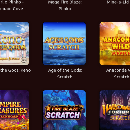
rl o Plinko -
Mega Fire Blaze:
Mine-a-Lic
rmaid Cove
Plinko
 the Gods: Keno
Age of the Gods:
Anaconda W
Scratch
Scratch