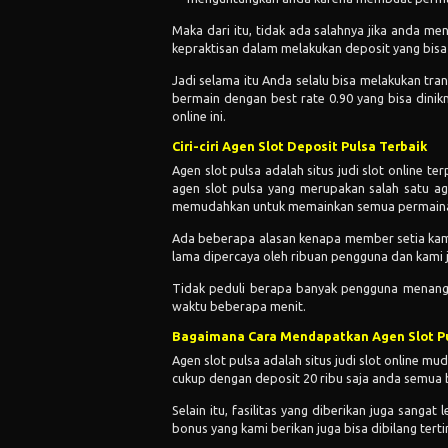
Maka dari itu, tidak ada salahnya jika anda 
kepraktisan dalam melakukan deposit yang bisa
Jadi selama itu Anda selalu bisa melakukan t
bermain dengan best rate 0.90 yang bisa dini
online ini.
Ciri-ciri Agen Slot Deposit Pulsa Terbaik
Agen slot pulsa adalah situs judi slot online 
agen slot pulsa yang merupakan salah satu age
memudahkan untuk memainkan semua permaina
Ada beberapa alasan kenapa member setia kami s
lama dipercaya oleh ribuan pengguna dan kami 
Tidak peduli berapa banyak pengguna menang
waktu beberapa menit.
Bagaimana Cara Mendapatkan Agen Slot P
Agen slot pulsa adalah situs judi slot online 
cukup dengan deposit 20 ribu saja anda semua 
Selain itu, fasilitas yang diberikan juga sang
bonus yang kami berikan juga bisa dibilang terti