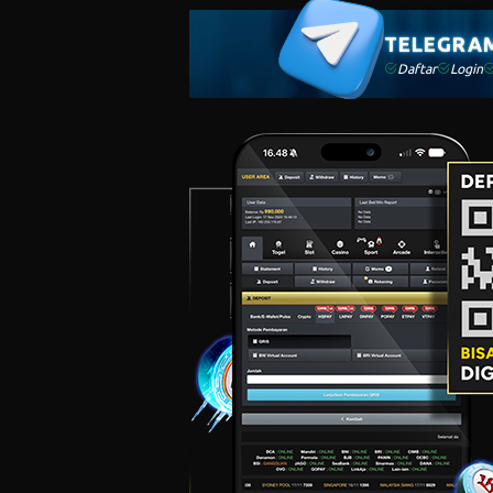
TELEGRA
Daftar
Login