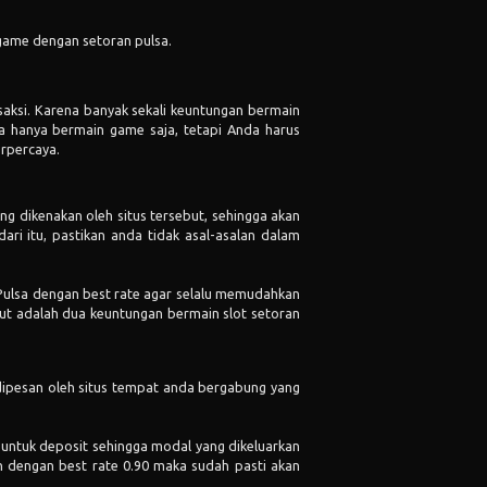
game dengan setoran pulsa.
aksi. Karena banyak sekali keuntungan bermain
a hanya bermain game saja, tetapi Anda harus
rpercaya.
g dikenakan oleh situs tersebut, sehingga akan
i itu, pastikan anda tidak asal-asalan dalam
Pulsa dengan best rate agar selalu memudahkan
ut adalah dua keuntungan bermain slot setoran
 dipesan oleh situs tempat anda bergabung yang
 untuk deposit sehingga modal yang dikeluarkan
n dengan best rate 0.90 maka sudah pasti akan