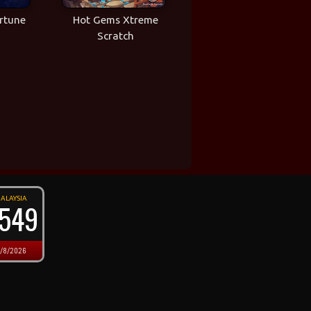
rtune
Hot Gems Xtreme
Scratch
ALAYSIA
549
/8/2026