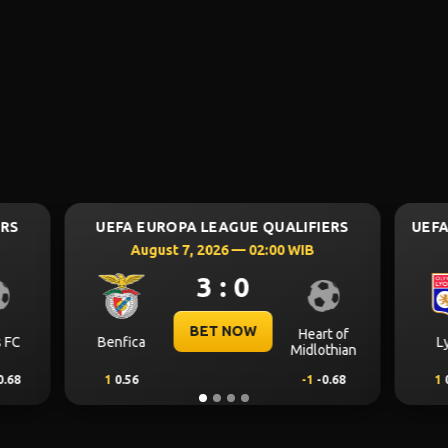
NAL
E-FOOTBALL F24 ELITE CLUB FRIENDLY
E-
August 7, 2026 — 03:00 WIB
0 : 1
BET NOW
e-Everton
e-Arsenal
les
e-E
-0.5
-0.83
0.5
0.59
0.56
1.7