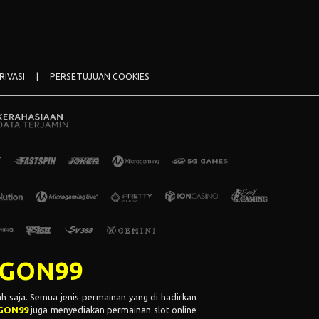
RIVASI
|
PERSETUJUAN COOKIES
RAGON99
h saja. Semua jenis permainan yang di hadirkan
GON99
juga menyediakan permainan slot online