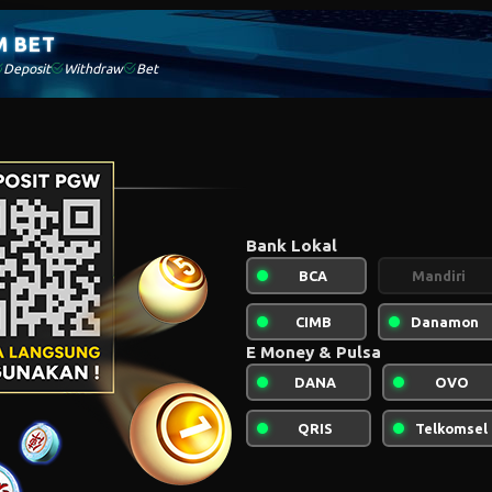
M BET
Deposit
Withdraw
Bet
Bank Lokal
BCA
Mandiri
CIMB
Danamon
E Money & Pulsa
DANA
OVO
QRIS
Telkomsel