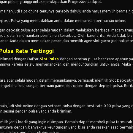
gan peluang tinggi untuk mendapatkan Progessive Jackpot.
nan judi slot online tentunya terlebih dahulu anda harus memilih bermain 
eposit Pulsa yang memudahkan anda dalam memainkan permainan online.
gan deposit pulsa agar selalu mudah dalam melakukan berbagai macam trans
da dalam memainkan permainan tersebut. Oleh karena itu, Anda tidak bis
an Anda dalam memainkan peran dan memilih agen slot gacor judi online te
Pulsa Rate Tertinggi
inikmati dengan Daftar
Slot Pulsa
dengan setoran pulsa best rate apapun yan
nya karena selalu menyenangkan dan menguntungkan untuk anda. Maka dar
ara agar selalu mudah dalam memainkannya, termasuk memilih Slot Deposit 
mengetahui keuntungan bermain game slot online dengan deposit pulsa. Berik
ain judi slot online dengan setoran pulsa dengan best rate 0.90 pulsa yang
n sesuai dengan pulsa yang anda kirimkan.
lih jenis kredit yang ingin disimpan. Pemain dapat membeli pulsa termurah
. Tentunya dengan banyaknya keuntungan yang bisa anda rasakan saat bermai
nan lebih mudah untuk dimainkan.