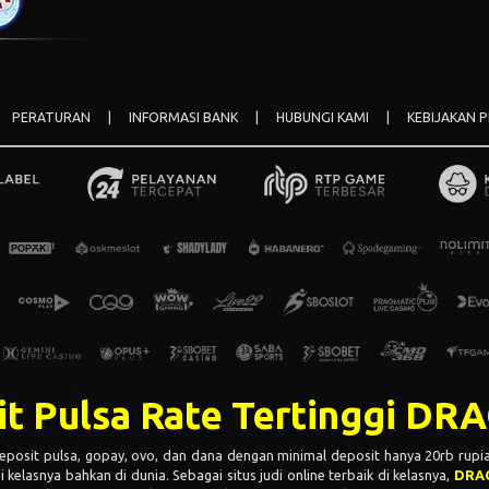
PERATURAN
|
INFORMASI BANK
|
HUBUNGI KAMI
|
KEBIJAKAN P
sit Pulsa Rate Tertinggi D
posit pulsa, gopay, ovo, dan dana dengan minimal deposit hanya 20rb rupia
lasnya bahkan di dunia. Sebagai situs judi online terbaik di kelasnya,
DRA