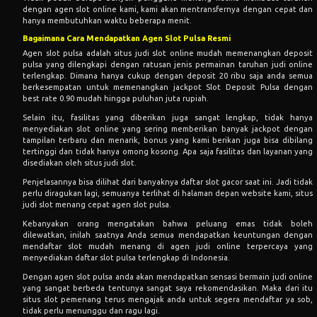
dengan agen slot online kami, kami akan mentransfernya dengan cepat dan
hanya membutuhkan waktu beberapa menit.
Bagaimana Cara Mendapatkan Agen Slot Pulsa Resmi
Agen slot pulsa adalah situs judi slot online mudah memenangkan deposit
pulsa yang dilengkapi dengan ratusan jenis permainan taruhan judi online
terlengkap. Dimana hanya cukup dengan deposit 20 ribu saja anda semua
berkesempatan untuk memenangkan jackpot Slot Deposit Pulsa dengan
best rate 0.90 mudah hingga puluhan juta rupiah.
Selain itu, fasilitas yang diberikan juga sangat lengkap, tidak hanya
menyediakan slot online yang sering memberikan banyak jackpot dengan
tampilan terbaru dan menarik, bonus yang kami berikan juga bisa dibilang
tertinggi dan tidak hanya omong kosong. Apa saja fasilitas dan layanan yang
disediakan oleh situs judi slot.
Penjelasannya bisa dilihat dari banyaknya daftar slot gacor saat ini. Jadi tidak
perlu diragukan lagi, semuanya terlihat di halaman depan website kami, situs
judi slot menang cepat agen slot pulsa.
Kebanyakan orang mengatakan bahwa peluang emas tidak boleh
dilewatkan, inilah saatnya Anda semua mendapatkan keuntungan dengan
mendaftar slot mudah menang di agen judi online terpercaya yang
menyediakan daftar slot pulsa terlengkap di Indonesia.
Dengan agen slot pulsa anda akan mendapatkan sensasi bermain judi online
yang sangat berbeda tentunya sangat saya rekomendasikan. Maka dari itu
situs slot pemenang terus mengajak anda untuk segera mendaftar ya sob,
tidak perlu menunggu dan ragu lagi.