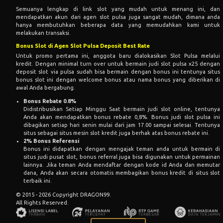
Semuanya lengkap di link slot yang mudah untuk menang ini, dan
mendapatkan akun dari agen slot pulsa juga sangat mudah, dimana anda
hanya membutuhkan beberapa data yang memudahkan kami untuk
melakukan transaksi.
Bonus Slot di Agen Slot Pulsa Deposit Best Rate
Untuk promo pertama ini, anggota baru dialokasikan Slot Pulsa melalui
kredit. Dengan minimal turn over untuk bermain judi slot pulsa x25 dengan
deposit slot via pulsa sudah bisa bermain dengan bonus ini tentunya situs
bonus slot ini dengan welcome bonus atau nama bonus yang diberikan di
awal Anda bergabung.
Bonus Rebate 0.8%
Didistribusikan Setiap Minggu Saat bermain judi slot online, tentunya
Anda akan mendapatkan bonus rebate 0,8%. Bonus judi slot pulsa ini
dibagikan setiap hari senin mulai dari jam 17.00 sampai selesai. Tentunya
situs sebagai situs mesin slot kredit juga berhak atas bonus rebate ini.
2% Bonus Referensi
Bonus ini didapatkan dengan mengajak teman anda untuk bermain di
situs judi pusat slot, bonus referral juga bisa digunakan untuk permainan
lainnya. Jika teman Anda mendaftar dengan kode id Anda dan memutar
dana, Anda akan secara otomatis membagikan bonus kredit di situs slot
terbaik ini.
© 2015 - 2026 Copyright DRAGON99.
All Rights Reserved.