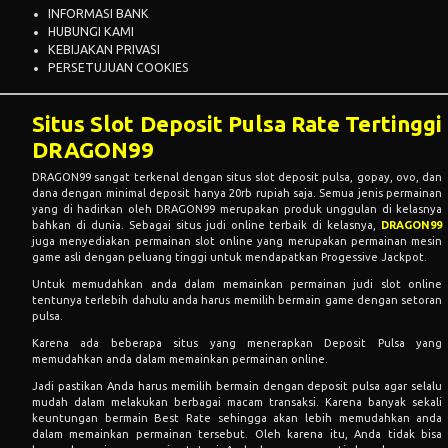
INFORMASI BANK
HUBUNGI KAMI
KEBIJAKAN PRIVASI
PERSETUJUAN COOKIES
Situs Slot Deposit Pulsa Rate Tertinggi
DRAGON99
DRAGON99 sangat terkenal dengan situs slot deposit pulsa, gopay, ovo, dan
dana dengan minimal deposit hanya 20rb rupiah saja. Semua jenis permainan
yang di hadirkan oleh DRAGON99 merupakan produk unggulan di kelasnya
bahkan di dunia. Sebagai situs judi online terbaik di kelasnya,
DRAGON99
juga menyediakan permainan slot online yang merupakan permainan mesin
game asli dengan peluang tinggi untuk mendapatkan Progessive Jackpot.
Untuk memudahkan anda dalam memainkan permainan judi slot online
tentunya terlebih dahulu anda harus memilih bermain game dengan setoran
pulsa.
Karena ada beberapa situs yang menerapkan Deposit Pulsa yang
memudahkan anda dalam memainkan permainan online.
Jadi pastikan Anda harus memilih bermain dengan deposit pulsa agar selalu
mudah dalam melakukan berbagai macam transaksi. Karena banyak sekali
keuntungan bermain Best Rate sehingga akan lebih memudahkan anda
dalam memainkan permainan tersebut. Oleh karena itu, Anda tidak bisa