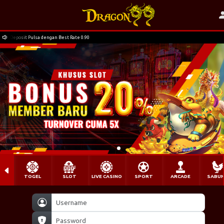
Deposit Pulsa dengan Best Rate 0.90
TOGEL
SLOT
LIVE CASINO
SPORT
ARCADE
SABU