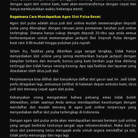
dengan agen slot online kami, kami akan mentransfernya dengan cepat dan
hanya membutuhkan waktu beberapa menit.
Bagaimana Cara Mendapatkan Agen Slot Pulsa Resmi
Agen slot pulsa adalah situs judi slot online mudah memenangkan deposit
pulsa yang dilengkapi dengan ratusan jenis permainan taruhan judi online
terlengkap. Dimana hanya cukup dengan deposit 20 ribu saja anda semua
berkesempatan untuk memenangkan jackpot Slot Deposit Pulsa dengan
best rate 0.90 mudah hingga puluhan juta rupiah.
Selain itu, fasilitas yang diberikan juga sangat lengkap, tidak hanya
menyediakan slot online yang sering memberikan banyak jackpot dengan
tampilan terbaru dan menarik, bonus yang kami berikan juga bisa dibilang
tertinggi dan tidak hanya omong kosong. Apa saja fasilitas dan layanan yang
disediakan oleh situs judi slot.
Penjelasannya bisa dilihat dari banyaknya daftar slot gacor saat ini. Jadi tidak
perlu diragukan lagi, semuanya terlihat di halaman depan website kami, situs
judi slot menang cepat agen slot pulsa.
Kebanyakan orang mengatakan bahwa peluang emas tidak boleh
dilewatkan, inilah saatnya Anda semua mendapatkan keuntungan dengan
mendaftar slot mudah menang di agen judi online terpercaya yang
menyediakan daftar slot pulsa terlengkap di Indonesia.
Dengan agen slot pulsa anda akan mendapatkan sensasi bermain judi online
yang sangat berbeda tentunya sangat saya rekomendasikan. Maka dari itu
situs slot pemenang terus mengajak anda untuk segera mendaftar ya sob,
tidak perlu menunggu dan ragu lagi.