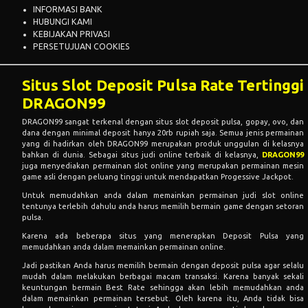
INFORMASI BANK
HUBUNGI KAMI
KEBIJAKAN PRIVASI
PERSETUJUAN COOKIES
Situs Slot Deposit Pulsa Rate Tertinggi
DRAGON99
DRAGON99 sangat terkenal dengan situs slot deposit pulsa, gopay, ovo, dan
dana dengan minimal deposit hanya 20rb rupiah saja. Semua jenis permainan
yang di hadirkan oleh DRAGON99 merupakan produk unggulan di kelasnya
bahkan di dunia. Sebagai situs judi online terbaik di kelasnya,
DRAGON99
juga menyediakan permainan slot online yang merupakan permainan mesin
game asli dengan peluang tinggi untuk mendapatkan Progessive Jackpot.
Untuk memudahkan anda dalam memainkan permainan judi slot online
tentunya terlebih dahulu anda harus memilih bermain game dengan setoran
pulsa.
Karena ada beberapa situs yang menerapkan Deposit Pulsa yang
memudahkan anda dalam memainkan permainan online.
Jadi pastikan Anda harus memilih bermain dengan deposit pulsa agar selalu
mudah dalam melakukan berbagai macam transaksi. Karena banyak sekali
keuntungan bermain Best Rate sehingga akan lebih memudahkan anda
dalam memainkan permainan tersebut. Oleh karena itu, Anda tidak bisa