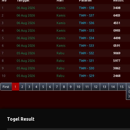
No
Tanggal
Hari
Pasaran
Result
1
06 Aug 2026
Kamis
TWH - 538
3408
2
06 Aug 2026
Kamis
TWH - 537
6403
3
06 Aug 2026
Kamis
TWH - 536
4551
4
06 Aug 2026
Kamis
TWH - 535
0993
5
06 Aug 2026
Kamis
TWH - 534
4498
6
06 Aug 2026
Kamis
TWH - 533
0591
7
05 Aug 2026
Rabu
TWH - 532
9069
8
05 Aug 2026
Rabu
TWH - 531
5977
9
05 Aug 2026
Rabu
TWH - 530
3862
10
05 Aug 2026
Rabu
TWH - 529
2468
First
1
2
3
4
5
6
7
8
9
10
11
12
13
14
15
(
)
Togel Result