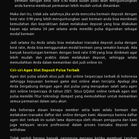
bermain dengan best rate 0.90 maka sudah pasti akan menguntungkan
anda karena membuat permainan lebih mudah untuk dimainkan.
Maka dari itu, tidak ada salahnya jika anda mencoba bermain deposit dengan
best rate 0.90 yang lebih menguntungkan saat bermain anda bisa menikmati
kemudahan dan kepraktisan dalam melakukan deposit yang bisa dilakukan
kapan saja selama 24 jam selama anda memiliki pulsa digunakan sebagai
modal bermain.
Jadi selama itu Anda selalu bisa melakukan transaksi deposit pulsa dengan
best rate, Anda bisa menggunakan modal bermain yang semakin banyak. Ada
banyak keuntungan bermain dengan best rate 0.90 yang bisa dinikmati agar
lebih mudah dan praktis dalam melakukan deposit, sehingga selalu
memudahkan Anda dalam memainkan slot judi online ini.
Ciri-ciri Agen Slot Deposit Pulsa Terbaik
Agen slot pulsa adalah situs judi slot online terpercaya terbaik di Indonesia
sehingga kepuasan bermain game slot online akan tercipta. Apalagi jika
Anda bergabung dengan agen slot pulsa yang merupakan salah satu agen
slot online terpercaya di tahun 2021. Situs QQslot online terbaik agen slot
pulsa memiliki fitur teknologi dompet yang memudahkan untuk memainkan
semua permainan dalam satu akun.
Ada beberapa alasan kenapa member setia kami selalu bermain dan
melakukan transaksi daftar slot online dengan kami. Alasannya karena daftar
agen slot terbaik ini sudah lama dipercaya oleh ribuan pengguna dan kami
juga melayani secara profesional dalam proses transaksi deposit dan
withdraw.
Tidak peduli berapa banyak pengguna menang ketika membuat taruhan