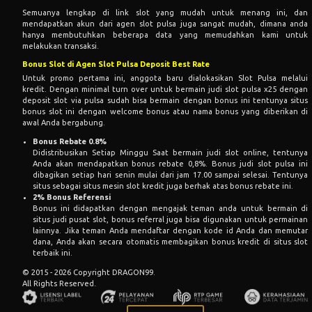
Semuanya lengkap di link slot yang mudah untuk menang ini, dan
mendapatkan akun dari agen slot pulsa juga sangat mudah, dimana anda
hanya membutuhkan beberapa data yang memudahkan kami untuk
melakukan transaksi.
Bonus Slot di Agen Slot Pulsa Deposit Best Rate
Untuk promo pertama ini, anggota baru dialokasikan Slot Pulsa melalui
kredit. Dengan minimal turn over untuk bermain judi slot pulsa x25 dengan
deposit slot via pulsa sudah bisa bermain dengan bonus ini tentunya situs
bonus slot ini dengan welcome bonus atau nama bonus yang diberikan di
awal Anda bergabung.
Bonus Rebate 0.8%
Didistribusikan Setiap Minggu Saat bermain judi slot online, tentunya
Anda akan mendapatkan bonus rebate 0,8%. Bonus judi slot pulsa ini
dibagikan setiap hari senin mulai dari jam 17.00 sampai selesai. Tentunya
situs sebagai situs mesin slot kredit juga berhak atas bonus rebate ini.
2% Bonus Referensi
Bonus ini didapatkan dengan mengajak teman anda untuk bermain di
situs judi pusat slot, bonus referral juga bisa digunakan untuk permainan
lainnya. Jika teman Anda mendaftar dengan kode id Anda dan memutar
dana, Anda akan secara otomatis membagikan bonus kredit di situs slot
terbaik ini.
© 2015 - 2026 Copyright DRAGON99.
All Rights Reserved.