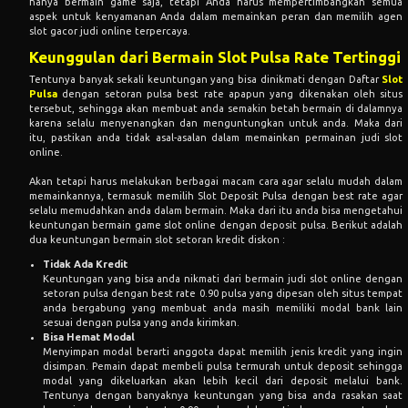
hanya bermain game saja, tetapi Anda harus mempertimbangkan semua
aspek untuk kenyamanan Anda dalam memainkan peran dan memilih agen
slot gacor judi online terpercaya.
Keunggulan dari Bermain Slot Pulsa Rate Tertinggi
Tentunya banyak sekali keuntungan yang bisa dinikmati dengan Daftar
Slot
Pulsa
dengan setoran pulsa best rate apapun yang dikenakan oleh situs
tersebut, sehingga akan membuat anda semakin betah bermain di dalamnya
karena selalu menyenangkan dan menguntungkan untuk anda. Maka dari
itu, pastikan anda tidak asal-asalan dalam memainkan permainan judi slot
online.
Akan tetapi harus melakukan berbagai macam cara agar selalu mudah dalam
memainkannya, termasuk memilih Slot Deposit Pulsa dengan best rate agar
selalu memudahkan anda dalam bermain. Maka dari itu anda bisa mengetahui
keuntungan bermain game slot online dengan deposit pulsa. Berikut adalah
dua keuntungan bermain slot setoran kredit diskon :
Tidak Ada Kredit
Keuntungan yang bisa anda nikmati dari bermain judi slot online dengan
setoran pulsa dengan best rate 0.90 pulsa yang dipesan oleh situs tempat
anda bergabung yang membuat anda masih memiliki modal bank lain
sesuai dengan pulsa yang anda kirimkan.
Bisa Hemat Modal
Menyimpan modal berarti anggota dapat memilih jenis kredit yang ingin
disimpan. Pemain dapat membeli pulsa termurah untuk deposit sehingga
modal yang dikeluarkan akan lebih kecil dari deposit melalui bank.
Tentunya dengan banyaknya keuntungan yang bisa anda rasakan saat